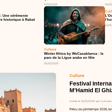
31/12/2025
30/1
Cul
: Une cérémonie
L’O
re historique à Rabat
l’ho
24/1
Culture
Winter Africa by WeCasablanca : le
parc de la Ligue arabe en fête
26/12/2025
Culture
Festival Intern
M’Hamid El Ghi
Publié le 22/12/2025 par Cultures
Prévu au printemps 2026, le