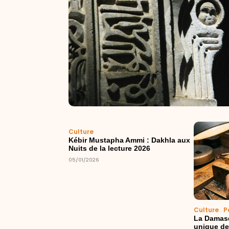
Culture
Kébir Mustapha Ammi : Dakhla aux
Nuits de la lecture 2026
05/01/2026
Culture
.
P
La Damasq
unique de 