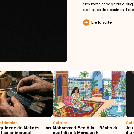
: les mots espagnols d’ori
exotiques, ils dessinent l’arc
Lire la suite
atrimoine
Culture
Cul
uinerie de Meknès : l’art
Mohammed Ben Allal : Récits du
Jeu
l’acier incrusté
quotidien à Marrakech
d’un