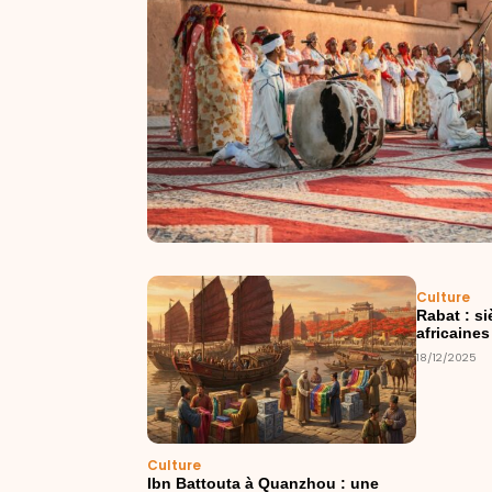
Culture
Rabat : s
africaines
18/12/2025
Culture
Ibn Battouta à Quanzhou : une