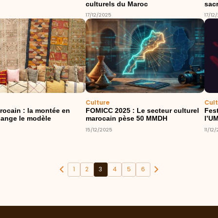
culturels du Maroc
sac
17/12/2025
17/12
Culture
Cul
rocain : la montée en
FOMICC 2025 : Le secteur culturel
Fes
ange le modèle
marocain pèse 50 MMDH
l’UM
15/12/2025
11/12
1
2
3
4
5
6