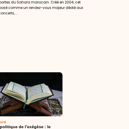
 portes du Sahara marocain. Créé en 2004, cet
imposé comme un rendez-vous majeur dédié aux
ncerts, ...
ture
olitique de l’exégèse : le