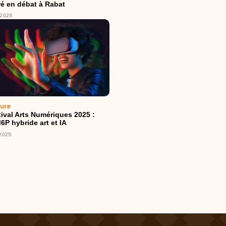
ré en débat à Rabat
/2025
ture
tival Arts Numériques 2025 :
6P hybride art et IA
/2025