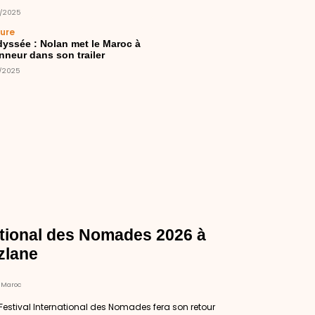
2/2025
ture
dyssée : Nolan met le Maroc à
nneur dans son trailer
2/2025
ational des Nomades 2026 à
zlane
 Maroc
 Festival International des Nomades fera son retour