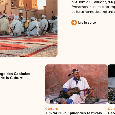
à M’Hamid El Ghizlane, aux
événement culturel s’est 
cultures nomades, mêlant co
Lire la suite
iège des Capitales
 de la Culture
Culture
Cul
Timitar 2025 : pilier des festivals
Géop