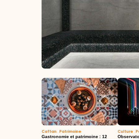
Caftan
.
Patrimoine
Culture
.
P
Gastronomie et patrimoine : 12
Observato