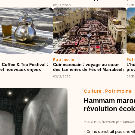
05/12/2025
04/1
e
Patrimoine
Pat
 Coffee & Tea Festival :
Cuir marocain : voyage au cœur
L’hu
s et nouveaux enjeux
des tanneries de Fès et Marrakech
prod
03/12/2025
02/1
Culture
.
Patrimoine
Hammam marocain
révolution écol
Publié le 02/12/2025 par Cultures
« On ne construit pas une 