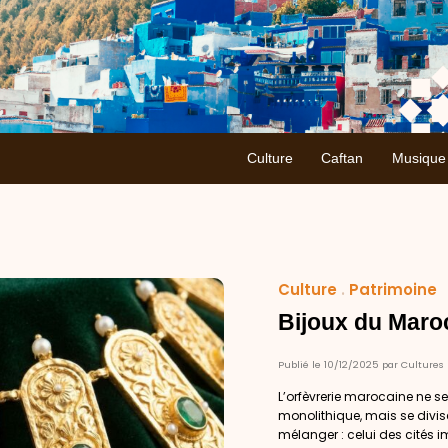
Culture
Caftan
Musique
Culture
.
Patrimoine
Bijoux du Maroc 
Publié le 10/12/2025 par Cultures
L’orfèvrerie marocaine ne 
monolithique, mais se divi
mélanger : celui des cités i