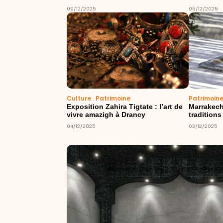
09/12/2025
05/12/2025
Culture
.
Patrimoine
Patrimoin
Exposition Zahira Tigtate : l’art de
Marrakech
vivre amazigh à Drancy
tradition
04/12/2025
03/12/2025