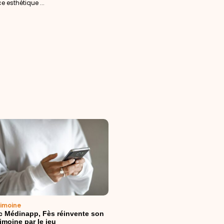
 esthétique ...
rimoine
c Médinapp, Fès réinvente son
imoine par le jeu