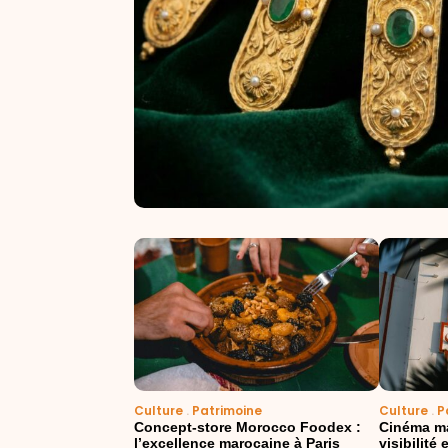
Culture
.
Patrimoine
Culture
.
P
Concept-store Morocco Foodex :
Cinéma ma
l’excellence marocaine à Paris
visibilité