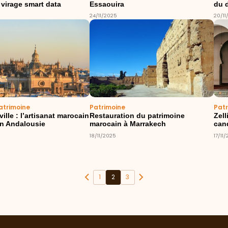
 virage smart data
Essaouira
du 
24/11/2025
20/11
atrimoine
Patrimoine
Pat
ville : l’artisanat marocain
Restauration du patrimoine
Zell
n Andalousie
marocain à Marrakech
can
18/11/2025
17/11
1
2
3