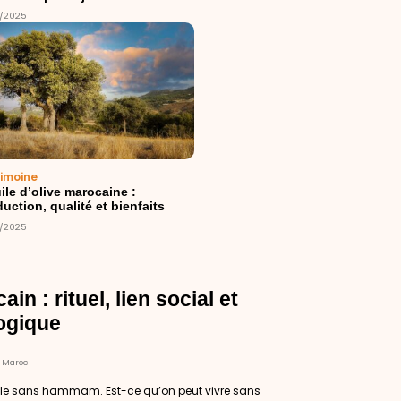
2/2025
rimoine
ile d’olive marocaine :
uction, qualité et bienfaits
2/2025
 : rituel, lien social et
ogique
 Maroc
ville sans hammam. Est-ce qu’on peut vivre sans