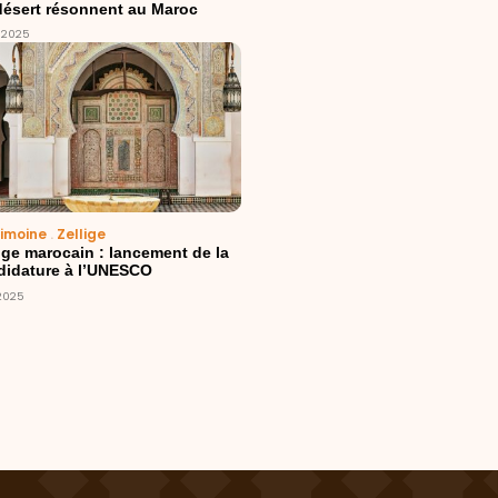
désert résonnent au Maroc
/2025
rimoine
.
Zellige
ige marocain : lancement de la
didature à l’UNESCO
/2025