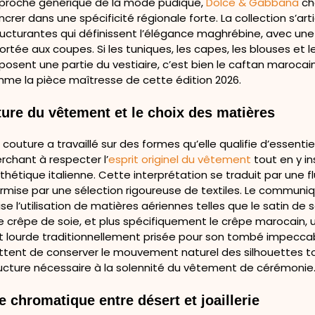
pproche générique de la mode pudique,
Dolce & Gabbana
ch
ncrer dans une spécificité régionale forte. La collection s’art
ructurantes qui définissent l’élégance maghrébine, avec une
portée aux coupes. Si les tuniques, les capes, les blouses et l
sent une partie du vestiaire, c’est bien le caftan marocain
me la pièce maîtresse de cette édition 2026.
ture du vêtement et le choix des matières
couture a travaillé sur des formes qu’elle qualifie d’essentie
erchant à respecter l’
esprit originel du vêtement
tout en y in
thétique italienne. Cette interprétation se traduit par une fl
ermise par une sélection rigoureuse de textiles. Le communiq
e l’utilisation de matières aériennes telles que le satin de so
e crêpe de soie, et plus spécifiquement le crêpe marocain, 
t lourde traditionnellement prisée pour son tombé impecca
ttent de conserver le mouvement naturel des silhouettes t
tructure nécessaire à la solennité du vêtement de cérémonie
e chromatique entre désert et joaillerie