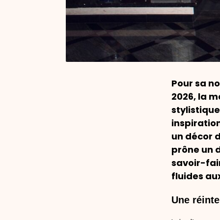
Pour sa n
2026, la 
stylistiqu
inspiratio
un décor d
prône un d
savoir-fai
fluides au
Une réinte