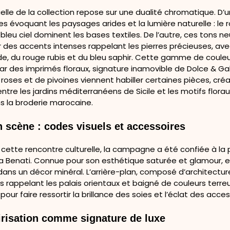
suelle de la collection repose sur une dualité chromatique. D’u
s évoquant les paysages arides et la lumière naturelle : le 
e bleu ciel dominent les bases textiles. De l’autre, ces tons n
 des accents intenses rappelant les pierres précieuses, ave
e, du rouge rubis et du bleu saphir. Cette gamme de couleu
r des imprimés floraux, signature inamovible de Dolce & G
oses et de pivoines viennent habiller certaines pièces, cré
 entre les jardins méditerranéens de Sicile et les motifs flor
s la broderie marocaine.
 scène : codes visuels et accessoires
r cette rencontre culturelle, la campagne a été confiée à l
a Benati. Connue pour son esthétique saturée et glamour, elle
 dans un décor minéral. L’arrière-plan, composé d’architectur
 rappelant les palais orientaux et baigné de couleurs terreu
pour faire ressortir la brillance des soies et l’éclat des acces
irisation comme signature de luxe