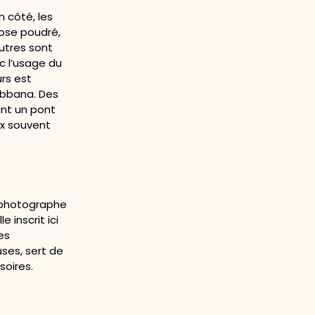
n côté, les
rose poudré,
eutres sont
c l’usage du
rs est
abbana. Des
ant un pont
aux souvent
a photographe
 inscrit ici
es
ses, sert de
soires.