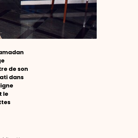
 Ramadan
ge
tre de son
ati dans
ligne
 le
ttes