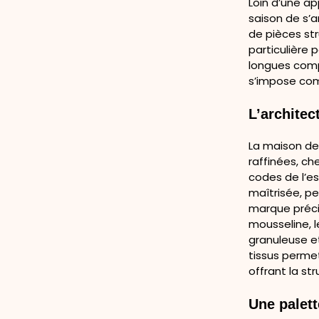
Loin d’une a
saison de s’a
de pièces st
particulière 
longues compo
s’impose com
L’architec
La maison de 
raffinées, ch
codes de l’es
maîtrisée, p
marque précis
mousseline, l
granuleuse e
tissus perme
offrant la s
Une palett