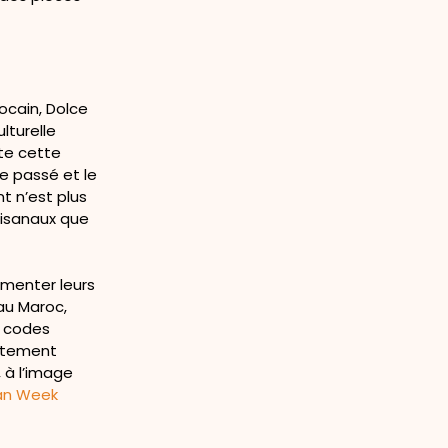
ocain, Dolce
lturelle
te cette
le passé et le
t n’est plus
rtisanaux que
gmenter leurs
au Maroc,
s codes
vêtement
 à l’image
an Week