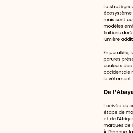
La stratégie
écosystème d
mais sont acc
modèles embl
finitions dor
lumière addit
En parallèle,
parures prés
couleurs des 
occidentale 
le vêtement t
De l’Abaya
L’arrivée du
étape de mat
et de l’Afriqu
marques de lu
À l’époque, l