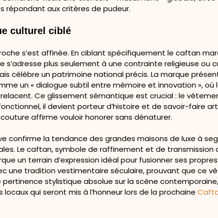
s répondant aux critères de pudeur.
e culturel ciblé
proche s’est affinée. En ciblant spécifiquement le caftan mar
 s’adresse plus seulement à une contrainte religieuse ou cu
ais célèbre un patrimoine national précis. La marque présen
mme un « dialogue subtil entre mémoire et innovation », où 
relacent. Ce glissement sémantique est crucial : le vêtemen
nctionnel, il devient porteur d’histoire et de savoir-faire a
couture affirme vouloir honorer sans dénaturer.
tive confirme la tendance des grandes maisons de luxe à se
ales. Le caftan, symbole de raffinement et de transmission 
rque un terrain d’expression idéal pour fusionner ses propre
c une tradition vestimentaire séculaire, prouvant que ce 
 pertinence stylistique absolue sur la scène contemporaine,
 locaux qui seront mis à l’honneur lors de la prochaine
Caft