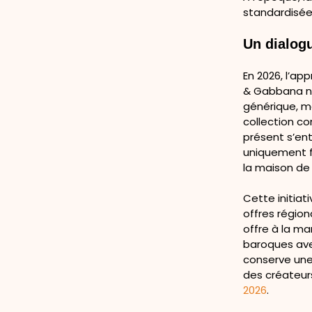
standardisée
Un dialogu
En 2026, l’ap
& Gabbana ne
générique, m
collection co
présent s’ent
uniquement fo
la maison de 
Cette initia
offres région
offre à la ma
baroques ave
conserve une
des créateurs
2026
.