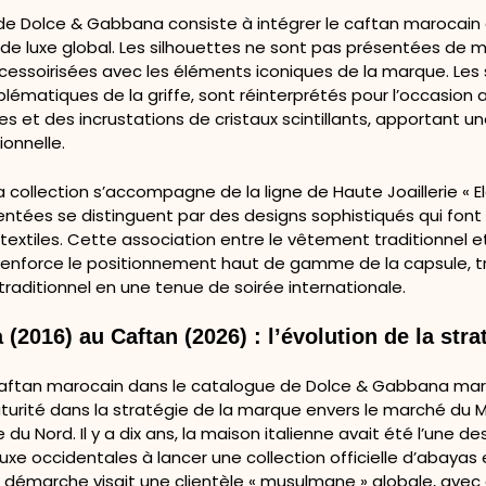
 de Dolce & Gabbana consiste à intégrer le caftan marocain
e luxe global. Les silhouettes ne sont pas présentées de m
essoirisées avec les éléments iconiques de la marque. Les s
ématiques de la griffe, sont réinterprétés pour l’occasion 
ées et des incrustations de cristaux scintillants, apportant 
ionnelle.
 la collection s’accompagne de la ligne de Haute Joaillerie « E
entées se distinguent par des designs sophistiqués qui font
textiles. Cette association entre le vêtement traditionnel et
renforce le positionnement haut de gamme de la capsule, 
raditionnel en une tenue de soirée internationale.
 (2016) au Caftan (2026) : l’évolution de la stra
 caftan marocain dans le catalogue de Dolce & Gabbana ma
urité dans la stratégie de la marque envers le marché du 
e du Nord. Il y a dix ans, la maison italienne avait été l’une d
xe occidentales à lancer une collection officielle d’abayas e
a démarche visait une clientèle « musulmane » globale, avec