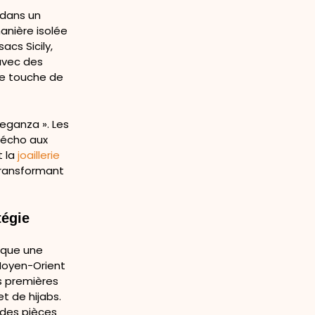
 dans un
anière isolée
acs Sicily,
avec des
une touche de
leganza ». Les
 écho aux
 la
joaillerie
transformant
tégie
rque une
Moyen-Orient
es premières
t de hijabs.
 des pièces