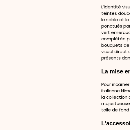
L’identité vi
teintes douce
le sable et l
ponctués par
vert émeraud
complétée pa
bouquets de r
visuel direct
présents dan
La mise en
Pour incarne
italienne Nim
la collection
majestueuses
toile de fond 
L’accesso