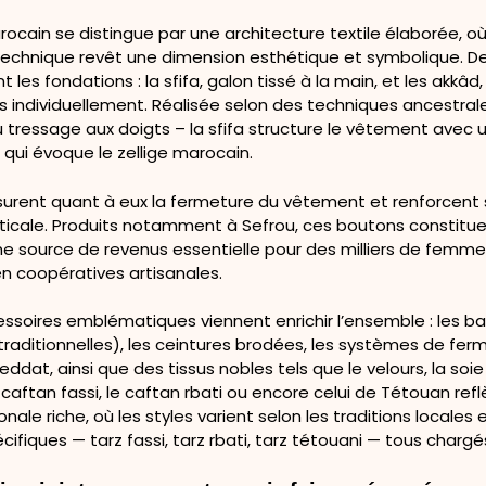
rocain se distingue par une architecture textile élaborée, 
chnique revêt une dimension esthétique et symbolique. D
t les fondations : la sfifa, galon tissé à la main, et les akkâ
s individuellement. Réalisée selon des techniques ancestral
 tressage aux doigts – la sfifa structure le vêtement avec 
qui évoque le zellige marocain.
surent quant à eux la fermeture du vêtement et renforcent
ticale. Produits notamment à Sefrou, ces boutons constitu
ne source de revenus essentielle pour des milliers de femme
n coopératives artisanales.
essoires emblématiques viennent enrichir l’ensemble : les b
raditionnelles), les ceintures brodées, les systèmes de fer
dat, ainsi que des tissus nobles tels que le velours, la soie
e caftan fassi, le caftan rbati ou encore celui de Tétouan ref
onale riche, où les styles varient selon les traditions locales e
cifiques — tarz fassi, tarz rbati, tarz tétouani — tous chargé