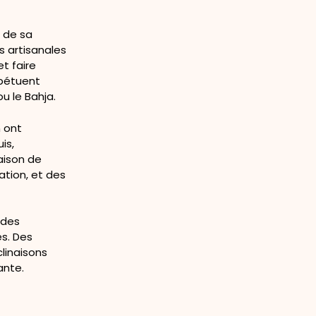
e de sa
s artisanales
et faire
rpétuent
u le Bahja.
 ont
is,
Maison de
ation, et des
.
 des
es. Des
linaisons
ante.