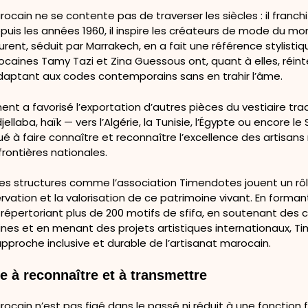
ocain ne se contente pas de traverser les siècles : il franchi
epuis les années 1960, il inspire les créateurs de mode du mo
urent, séduit par Marrakech, en a fait une référence stylistiq
ocaines Tamy Tazi et Zina Guessous ont, quant à elles, réint
adaptant aux codes contemporains sans en trahir l’âme.
t a favorisé l’exportation d’autres pièces du vestiaire trad
llaba, haïk — vers l’Algérie, la Tunisie, l’Égypte ou encore le 
ué à faire connaître et reconnaître l’excellence des artisan
rontières nationales.
 des structures comme l’association Timendotes jouent un rô
rvation et la valorisation de ce patrimoine vivant. En forma
 répertoriant plus de 200 motifs de sfifa, en soutenant des
nines et en menant des projets artistiques internationaux, 
pproche inclusive et durable de l’artisanat marocain.
e à reconnaître et à transmettre
ocain n’est pas figé dans le passé ni réduit à une fonction fol