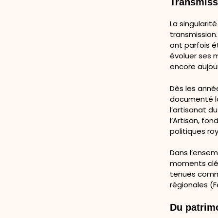
Transmissi
La singularit
transmission.
ont parfois é
évoluer ses m
encore aujour
Dès les anné
documenté la
l’artisanat d
l’Artisan, fo
politiques r
Dans l’ensem
moments clés 
tenues comme
régionales (
Du patrim