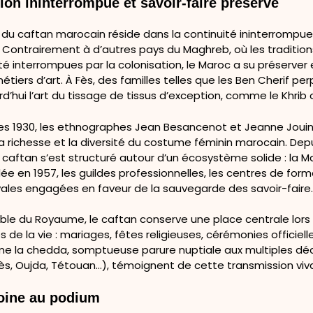
on ininterrompue et savoir-faire préservé
é du caftan marocain réside dans la continuité ininterrompu
 Contrairement à d’autres pays du Maghreb, où les tradition
té interrompues par la colonisation, le Maroc a su préserver 
étiers d’art. À Fès, des familles telles que les Ben Cherif pe
d’hui l’art du tissage de tissus d’exception, comme le Khrib o
es 1930, les ethnographes Jean Besancenot et Jeanne Jouin
 richesse et la diversité du costume féminin marocain. Depu
u caftan s’est structuré autour d’un écosystème solide : la 
ndée en 1957, les guildes professionnelles, les centres de form
oyales engagées en faveur de la sauvegarde des savoir-faire
ble du Royaume, le caftan conserve une place centrale lors
de la vie : mariages, fêtes religieuses, cérémonies officiell
 la chedda, somptueuse parure nuptiale aux multiples déc
Fès, Oujda, Tétouan…), témoignent de cette transmission viv
oine au podium