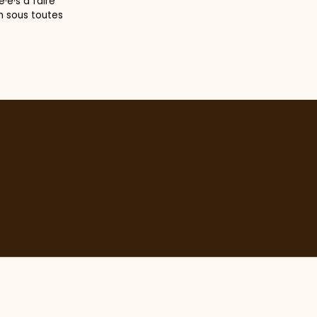
·e·s à faire
n sous toutes