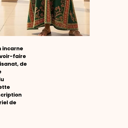
n incarne
avoir-faire
tisanat, de
e
du
ette
scription
riel de