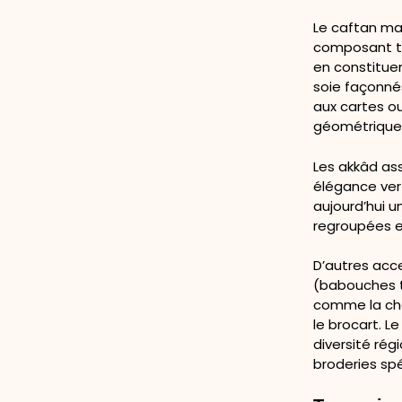
Le caftan ma
composant te
en constituen
soie façonné
aux cartes ou
géométrique 
Les akkâd as
élégance ver
aujourd’hui u
regroupées e
D’autres acc
(babouches t
comme la ched
le brocart. L
diversité régi
broderies spé