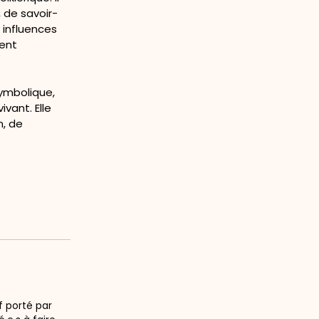
, de savoir-
s influences
ment
ymbolique,
vant. Elle
n, de
f porté par