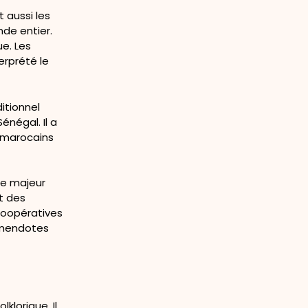
t aussi les
nde entier.
ue. Les
erprété le
itionnel
Sénégal. Il a
s marocains
le majeur
nt des
 coopératives
Timendotes
klorique. Il