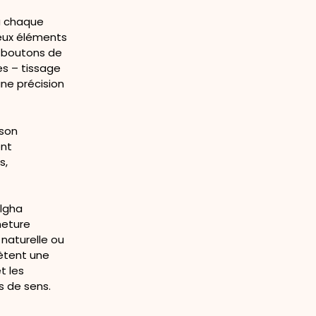
où chaque
eux éléments
d, boutons de
es – tissage
une précision
 son
ent
s,
algha
meture
 naturelle ou
lètent une
t les
s de sens.