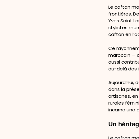
Le caftan mar
frontières. D
Yves Saint La
stylistes mar
caftan en l’
Ce rayonnemen
marocain — dje
aussi contrib
au-delà des f
Aujourd’hui,
dans la prése
artisanes, en
rurales fémi
incarne une a
Un héritag
Le caftan mar