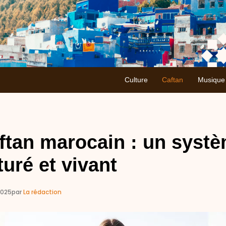
Culture
Caftan
Musique
ftan marocain : un systè
turé et vivant
2025
par
La rédaction