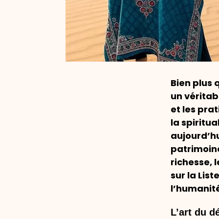
Bien plus 
un véritab
et les pra
la spiritu
aujourd’hu
patrimoin
richesse, 
sur la Lis
l’humanit
L’art du d