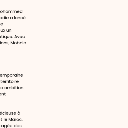
ar Mohammed
obdie a lancé
ge
eux un
otique. Avec
tions, Mobdie
ntemporaine
territoire
ne ambition
ent
récieuse à
t le Maroc,
artagée des