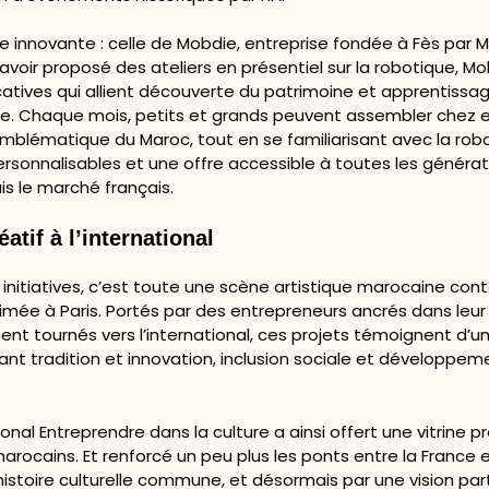
tive innovante : celle de Mobdie, entreprise fondée à Fès p
 avoir proposé des ateliers en présentiel sur la robotique, M
atives qui allient découverte du patrimoine et apprentissa
e. Chaque mois, petits et grands peuvent assembler chez 
lématique du Maroc, tout en se familiarisant avec la rob
ersonnalisables et une offre accessible à toutes les généra
is le marché français.
atif à l’international
 initiatives, c’est toute une scène artistique marocaine co
rimée à Paris. Portés par des entrepreneurs ancrés dans leur 
nt tournés vers l’international, ces projets témoignent d’u
ant tradition et innovation, inclusion sociale et développem
onal Entreprendre dans la culture a ainsi offert une vitrine p
arocains. Et renforcé un peu plus les ponts entre la France e
 histoire culturelle commune, et désormais par une vision p