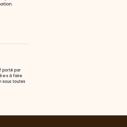
ation.
f porté par
·e·s à faire
n sous toutes