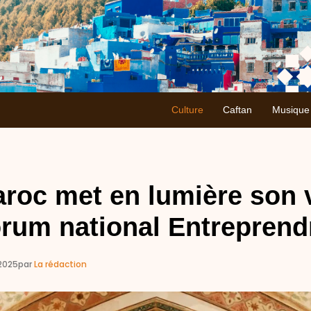
Culture
Caftan
Musique
roc met en lumière son v
rum national Entreprend
/2025
par
La rédaction