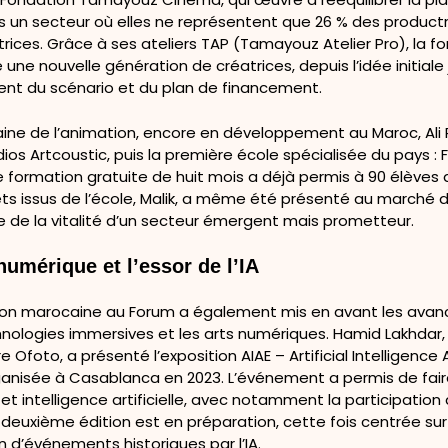
un secteur où elles ne représentent que 26 % des productri
trices. Grâce à ses ateliers TAP (Tamayouz Atelier Pro), la f
e nouvelle génération de créatrices, depuis l’idée initiale
t du scénario et du plan de financement.
ine de l’animation, encore en développement au Maroc, Ali
dios Artcoustic, puis la première école spécialisée du pays :
 formation gratuite de huit mois a déjà permis à 90 élèves 
ts issus de l’école,
Malik
, a même été présenté au marché d
e de la vitalité d’un secteur émergent mais prometteur.
numérique et l’essor de l’IA
tion marocaine au Forum a également mis en avant les ava
hnologies immersives et les arts numériques. Hamid Lakhdar
re Ofoto, a présenté l’exposition
AIAE – Artificial Intelligence 
rganisée à Casablanca en 2023. L’événement a permis de fair
 et intelligence artificielle, avec notamment la participation 
deuxième édition est en préparation, cette fois centrée sur
n d’événements historiques par l’IA.