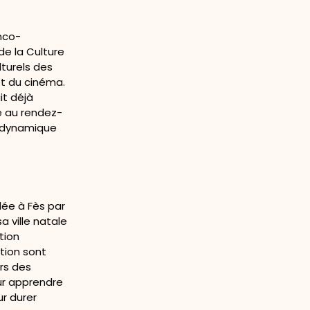
nco-
de la Culture
lturels des
et du cinéma.
it déjà
e au rendez-
ne dynamique
dée à Fès par
a ville natale
tion
tion sont
ers des
pour apprendre
ur durer