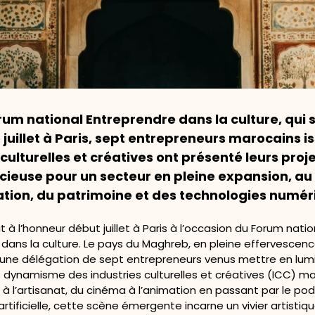
rum national Entreprendre dans la culture, qui 
3 juillet à Paris, sept entrepreneurs marocains i
 culturelles et créatives ont présenté leurs proj
écieuse pour un secteur en pleine expansion, au
ation, du patrimoine et des technologies numér
t à l’honneur début juillet à Paris à l’occasion du Forum natio
dans la culture. Le pays du Maghreb, en pleine effervescence
une délégation de sept entrepreneurs venus mettre en lumi
e dynamisme des industries culturelles et créatives (ICC) m
e à l’artisanat, du cinéma à l’animation en passant par le po
 artificielle, cette scène émergente incarne un vivier artistiq