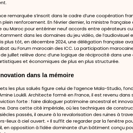
nt.
ce remarquée s’inscrit dans le cadre d’une coopération fra
plein renforcement. En février dernier, la ministre française 
ue au Maroc pour entériner neuf accords entre opérateurs cu
otamment dans les domaines du jeu vidéo, de l’audiovisuel 
s plus tôt, en décembre 2024, une délégation française ava
Rabat au Forum marocain des ICC. La participation marocain
 de juillet relève donc d’une logique de réciprocité dans u
rtistiques et économiques de plus en plus structurée.
innovation dans la mémoire
jets les plus salués figure celui de l’agence Mala-Studio, fon
e Loukili. Architecte formé en France, il est revenu dans s
iction forte : faire dialoguer patrimoine ancestral et innova
e. Dans cette cité impériale, où les techniques de construc
siècles passés, il œuvre à la revalorisation des ruines à trav
rs-lieux à ciel ouvert. « Il suffit de regarder par la fenêtre 
-il, en opposition à l’idée dominante d’un bâtiment conçu po