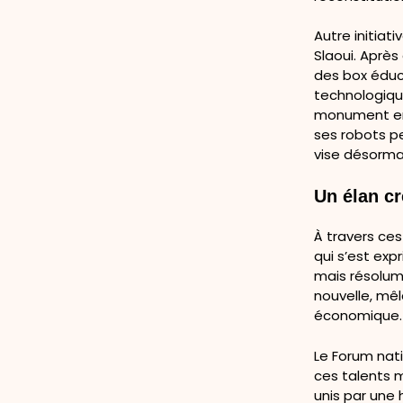
Autre initia
Slaoui. Après
des box éduc
technologiqu
monument emb
ses robots p
vise désorma
Un élan cré
À travers ces
qui s’est exp
mais résolume
nouvelle, mêl
économique.
Le Forum nati
ces talents m
unis par une