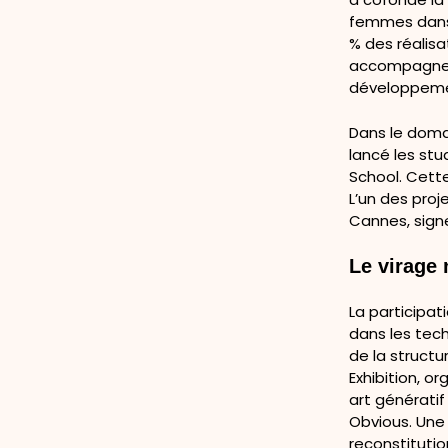
femmes dans 
% des réalisa
accompagne un
développemen
Dans le doma
lancé les stu
School. Cette
L’un des proje
Cannes, sign
Le virage 
La participa
dans les tec
de la structu
Exhibition
, o
art génératif
Obvious. Une 
reconstitutio