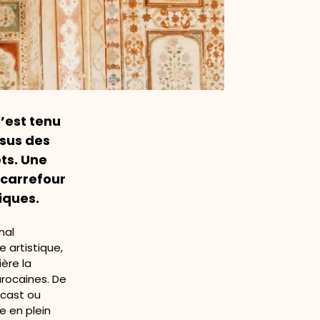
s’est tenu
ssus des
ets. Une
 carrefour
iques.
nal
 artistique,
ère la
arocaines. De
dcast ou
ue en plein