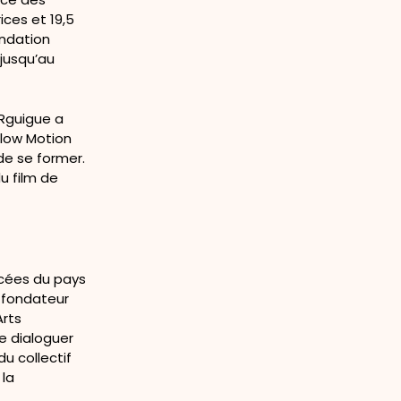
ces et 19,5
ondation
 jusqu’au
 Rguigue a
 Flow Motion
de se former.
u film de
ncées du pays
, fondateur
Arts
e dialoguer
du collectif
 la