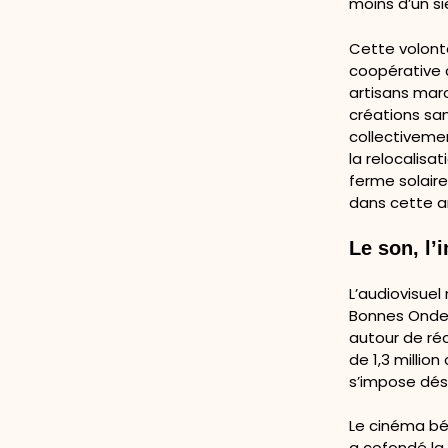
moins d’un si
Cette volont
coopérative 
artisans maro
créations sa
collectivemen
la relocalisa
ferme solair
dans cette am
Le son, l’
L’audiovisuel
Bonnes Ondes
autour de réc
de 1,3 millio
s’impose dés
Le cinéma bén
a cofondé la