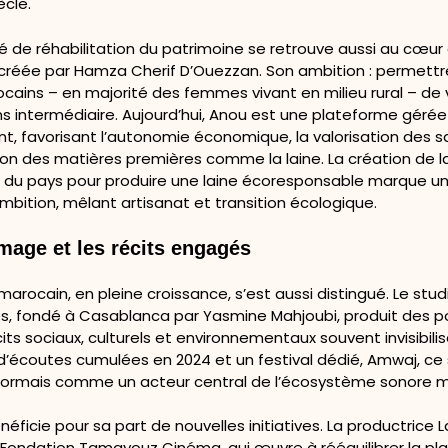
ècle.
é de réhabilitation du patrimoine se retrouve aussi au cœur
créée par Hamza Cherif D’Ouezzan. Son ambition : permettr
cains – en majorité des femmes vivant en milieu rural – de 
ns intermédiaire. Aujourd’hui, Anou est une plateforme gérée
t, favorisant l’autonomie économique, la valorisation des sa
tion des matières premières comme la laine. La création de 
e du pays pour produire une laine écoresponsable marque u
bition, mêlant artisanat et transition écologique.
image et les récits engagés
 marocain, en pleine croissance, s’est aussi distingué. Le stud
, fondé à Casablanca par Yasmine Mahjoubi, produit des 
its sociaux, culturels et environnementaux souvent invisibilis
n d’écoutes cumulées en 2024 et un festival dédié, Amwaj, ce
ormais comme un acteur central de l’écosystème sonore m
éficie pour sa part de nouvelles initiatives. La productrice 
 Fondation Tamayouz Cinéma, qui œuvre à rééquilibrer la pl