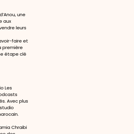
 d’Anou, une
e aux
vendre leurs
voir-faire et
la première
ne étape clé
io Les
podcasts
és. Avec plus
 studio
arocain.
Lamia Chraibi
ace des