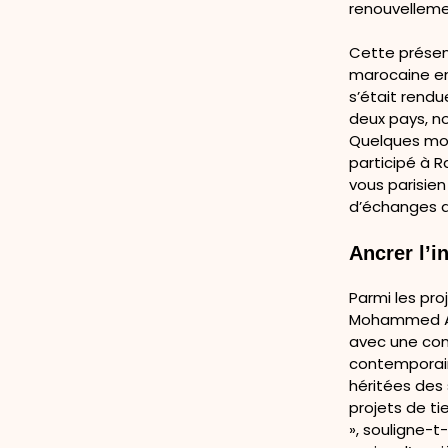
renouvelleme
Cette présen
marocaine en 
s’était rend
deux pays, n
Quelques moi
participé à 
vous parisien
d’échanges a
Ancrer l’
Parmi les pro
Mohammed Amin
avec une conv
contemporain
héritées des 
projets de tie
», souligne-t