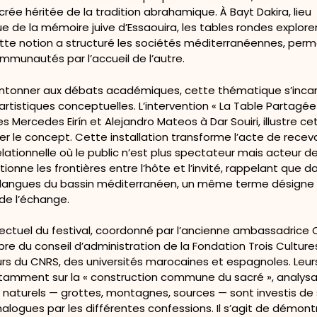
crée héritée de la tradition abrahamique. À Bayt Dakira, lieu
 de la mémoire juive d’Essaouira, les tables rondes explore
e notion a structuré les sociétés méditerranéennes, perm
mmunautés par l’accueil de l’autre.
antonner aux débats académiques, cette thématique s’inca
artistiques conceptuelles. L’intervention « La Table Partagée
tes Mercedes Eirín et Alejandro Mateos à Dar Souiri, illustre c
er le concept. Cette installation transforme l’acte de recev
lationnelle où le public n’est plus spectateur mais acteur de 
ionne les frontières entre l’hôte et l’invité, rappelant que d
langues du bassin méditerranéen, un même terme désigne 
de l’échange.
ellectuel du festival, coordonné par l’ancienne ambassadri
 du conseil d’administration de la Fondation Trois Cultures
rs du CNRS, des universités marocaines et espagnoles. Leur
tamment sur la « construction commune du sacré », analy
naturels — grottes, montagnes, sources — sont investis de s
analogues par les différentes confessions. Il s’agit de démon