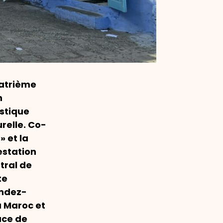
quatrième
n
stique
relle. Co-
» et la
estation
tral de
te
endez-
u Maroc et
ace de