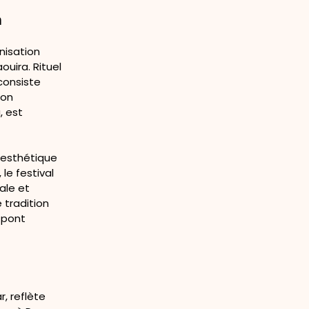
m
nisation
ouira. Rituel
consiste
Son
, est
« esthétique
, le festival
ale et
e tradition
n pont
, reflète