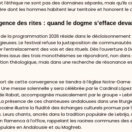
et l’éthique ne sont pas des domaines séparés, mais qu’ils 
re dont les hommes habitent leur territoire et honorent le di
ence des rites : quand le dogme s’efface devan
té de la programmation 2026 réside dans le décloisonnement
igieuses. Le festival refuse la juxtaposition de communauté
er l’entrelacement des voix et des rituels. Dès l’ouverture à Da
ières issus des trois monothéismes se répondront, non dans
tion théologique, mais dans une recherche de résonance e
rt de cette convergence se tiendra à l’église Notre-Dame
. Une messe solennelle y sera célébrée par le Cardinal Lóp
e Rabat, accompagnée musicalement par le groupe « Lebri
. La présence de ces chanteuses andalouses dans une liturgi
caine illustre la fluidité des échanges culturels promue par 
s. Leurs chants, ancrés dans la tradition populaire de Lebrija
on flamenca à l’office, rappelant les racines communes des 
opulaire en Andalousie et au Maghreb.