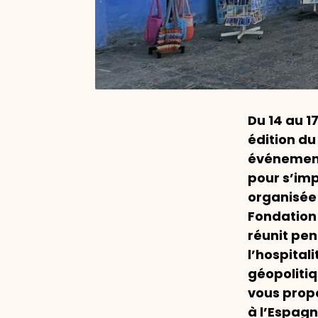
Du 14 au 1
édition du
événement
pour s’imp
organisée 
Fondation 
réunit pen
l’hospital
géopolitiq
vous prop
à l’Espagn