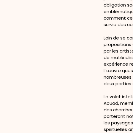
obligation sa
emblématique
comment cett
survie des co
Loin de se c
propositions 
par les artis
de matérialis
expérience re
L’œuvre quest
nombreuses 
deux parties 
Le volet int
Aouad, membre
des chercheu
porteront no
les paysages 
spirituelles 