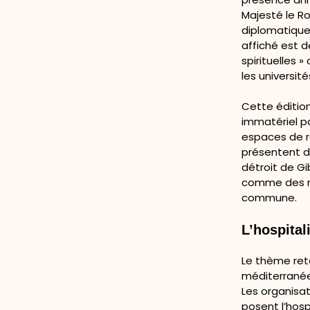
Majesté le Ro
diplomatiques
affiché est 
spirituelles 
les universit
Cette éditio
immatériel pa
espaces de re
présentent de
détroit de Gi
comme des re
commune.
L’hospita
Le thème rete
méditerranéen
Les organisa
posent l’hos