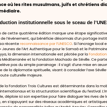
e où les rites musulmans, juifs et chrétiens d
médiaire.
duction institutionnelle sous le sceau de l’U
on de cette quatrième édition marque une étape significativ
 de l’événement, qui bénéficie désormais d’un portage insti
 sa récente
reconnaissance par l’UNESCO
. Si l’ancrage local
 « Jeunes de l’Art Authentique pour le Samaâ et le Patrimoine
yya, la dimension internationale est pilotée par la
Fondation 
a Méditerranée et la Fondation Machado de Séville. Ce part
 relève pas du simple parrainage : il s’agit d’une mise en œuv
e de la diplomatie spirituelle, visant à consolider l’axe Sévill
ute culturelle majeure.
 de la Fondation Trois Cultures est déterminante dans la mob
nternationaux et la structuration scientifique du festival. L’in
e, déploie ici son expertise pour faire dialoguer les rives de l
, en s’appuyant sur des réseaux académiques et artistiques 
oncée de personnalités telles qu’André Azoulay, Conseiller 