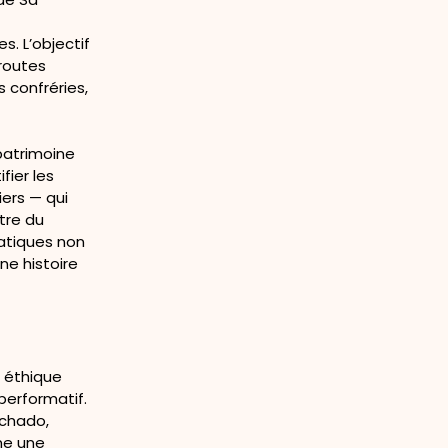
s
s. L’objectif
 routes
s confréries,
patrimoine
fier les
iers — qui
tre du
ratiques non
ne histoire
e éthique
performatif.
achado,
me une