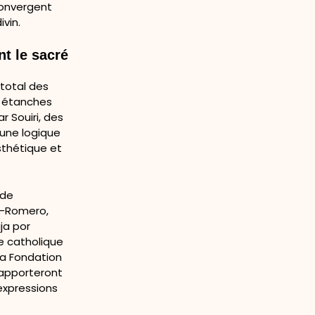
convergent
vin.
t le sacré
 total des
s étanches
r Souiri, des
 une logique
sthétique et
 de
ez-Romero,
ja por
e catholique
la Fondation
, apporteront
expressions