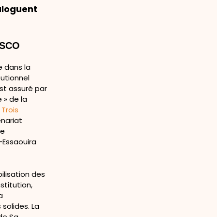
ialoguent
NESCO
e dans la
tutionnel
 est assuré par
 » de la
Trois
enariat
re
e-Essaouira
ilisation des
stitution,
a
solides. La
de Sa