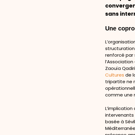
convergenc
sans inter
Une copro
L’organisati
structuration
renforcé par
l’Association
Zaouïa Qadiri
Cultures
de l
tripartite ne
opérationnell
comme une ro
L’implication
intervenants i
basée à Sévill
Méditerranée
présence ann