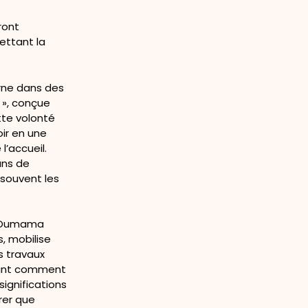
ront
ettant la
rne dans des
 », conçue
ette volonté
oir en une
l’accueil.
ans de
souvent les
ce Oumama
, mobilise
s travaux
sant comment
ignifications
trer que