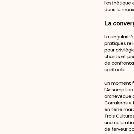
l’esthétique 
dans la maniè
La converg
La singulari
pratiques rel
pour privilégi
chants et pr
de confronta
spirituelle.
Un moment fo
l’Assomption
archevêque d
Corraleras »
en terre maro
Trois Culture
une colorati
de ferveur p