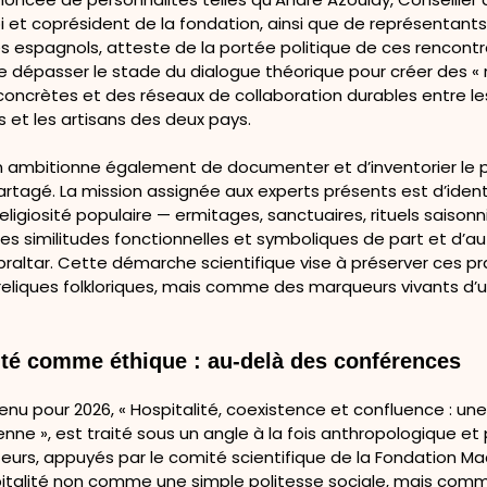
i et coprésident de la fondation, ainsi que de représentant
 espagnols, atteste de la portée politique de ces rencontre
de dépasser le stade du dialogue théorique pour créer des «
» concrètes et des réseaux de collaboration durables entre le
és et les artisans des deux pays.
n ambitionne également de documenter et d’inventorier le 
rtagé. La mission assignée aux experts présents est d’identi
ligiosité populaire — ermitages, sanctuaires, rituels saisonn
s similitudes fonctionnelles et symboliques de part et d’au
braltar. Cette démarche scientifique vise à préserver ces p
liques folkloriques, mais comme des marqueurs vivants d’u
lité comme éthique : au-delà des conférences
nu pour 2026, « Hospitalité, coexistence et confluence : un
ne », est traité sous un angle à la fois anthropologique et 
teurs, appuyés par le comité scientifique de la Fondation M
pitalité non comme une simple politesse sociale, mais com