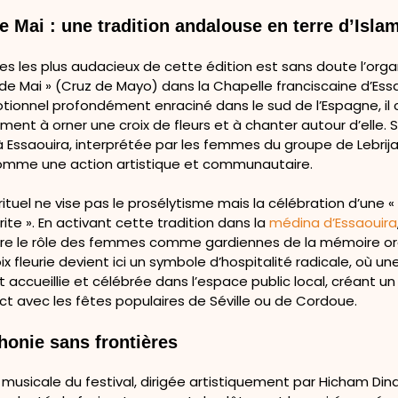
e Mai : une tradition andalouse en terre d’Isla
es les plus audacieux de cette édition est sans doute l’orga
 de Mai » (Cruz de Mayo) dans la Chapelle franciscaine d’Essa
otionnel profondément enraciné dans le sud de l’Espagne, il 
ement à orner une croix de fleurs et à chanter autour d’elle. 
 Essaouira, interprétée par les femmes du groupe de Lebrija
mme une action artistique et communautaire.
rituel ne vise pas le prosélytisme mais la célébration d’une 
ite ». En activant cette tradition dans la
médina d’Essaouira
re le rôle des femmes comme gardiennes de la mémoire or
roix fleurie devient ici un symbole d’hospitalité radicale, où un
 accueillie et célébrée dans l’espace public local, créant u
ect avec les fêtes populaires de Séville ou de Cordoue.
honie sans frontières
musicale du festival, dirigée artistiquement par Hicham Dinar