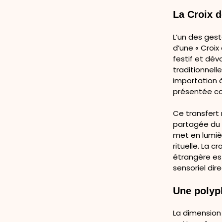
La Croix d
L’un des gest
d’une « Croix
festif et dév
traditionnell
importation à
présentée co
Ce transfert 
partagée du r
met en lumiè
rituelle. La c
étrangère est
sensoriel dir
Une polyp
La dimension 