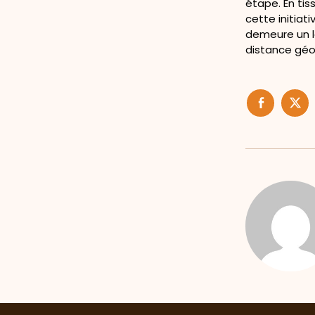
étape. En tis
cette initiat
demeure un l
distance géo