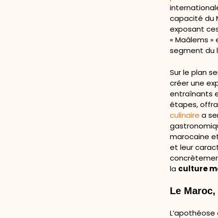
internationa
capacité du M
exposant ces 
« Maâlems » e
segment du lu
Sur le plan s
créer une ex
entraînants e
étapes, offr
culinaire
a se
gastronomiqu
marocaine et
et leur cara
concrètement 
la
culture m
Le Maroc, 
L’apothéose d