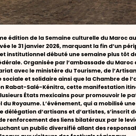
me édition de la Semaine culturelle du Maroc a
vée le 31 janvier 2026, marquant la fin d’un péri
 et institutionnel débuté une semaine plus tôt d
fédérale. Organisée par l’ambassade du Maroc 
riat avec le ministère du Tourisme, de l’Artisa
 sociale et solidaire ainsi que la Chambre de l’
on Rabat-Salé-Kénitra, cette manifestation iti
lusieurs États mexicains pour promouvoir le p
l du Royaume. L’événement, qui a mobilisé une
 délégation d’artisans et d’artistes, s’inscrit 
de renforcement des liens bilatéraux par le levi
ouchant un public diversifié allant des responsa