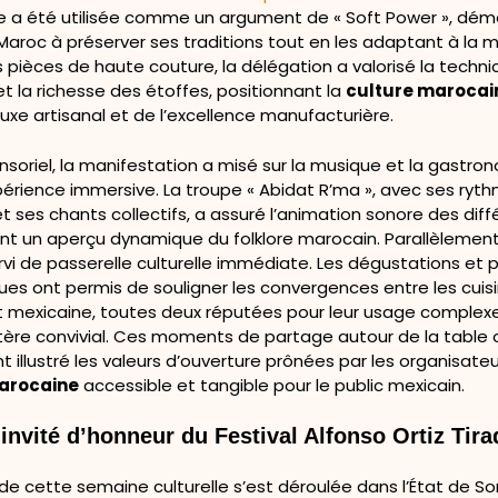
le a été utilisée comme un argument de « Soft Power », dém
aroc à préserver ses traditions tout en les adaptant à la m
pièces de haute couture, la délégation a valorisé la techni
t la richesse des étoffes, positionnant la
culture marocai
xe artisanal et de l’excellence manufacturière.
ensoriel, la manifestation a misé sur la musique et la gastro
périence immersive. La troupe « Abidat R’ma », avec ses ryt
t ses chants collectifs, a assuré l’animation sonore des dif
ant un aperçu dynamique du folklore marocain. Parallèlement
rvi de passerelle culturelle immédiate. Les dégustations et 
es ont permis de souligner les convergences entre les cuis
 mexicaine, toutes deux réputées pour leur usage complex
ctère convivial. Ces moments de partage autour de la table 
illustré les valeurs d’ouverture prônées par les organisate
arocaine
accessible et tangible pour le public mexicain.
invité d’honneur du Festival Alfonso Ortiz Tir
e cette semaine culturelle s’est déroulée dans l’État de So