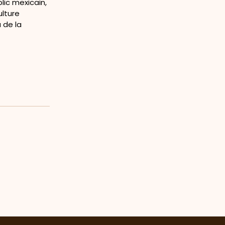
lic mexicain,
ulture
 de la