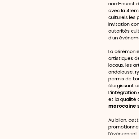
nord-ouest d
avec la 41èm
culturels les
invitation co
autorités cul
d’un événeme
La cérémonie
artistiques 
locaux, les a
andalouse, r
permis de to
élargissant a
L’intégratio
et la qualité 
marocaine
s
Au bilan, cet
promotionnel
l’événement 