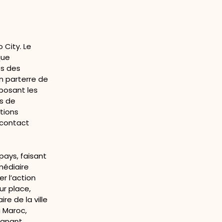
 City. Le
que
ès des
n parterre de
 posant les
is de
tions
 contact
pays, faisant
médiaire
r l’action
ur place,
re de la ville
u Maroc,
ignant