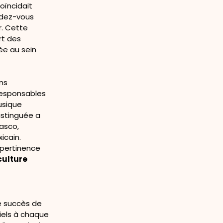
oïncidait
endez-vous
r. Cette
rt des
ée au sein
ns
 responsables
usique
istinguée a
asco,
icain.
 pertinence
culture
e succès de
iels à chaque