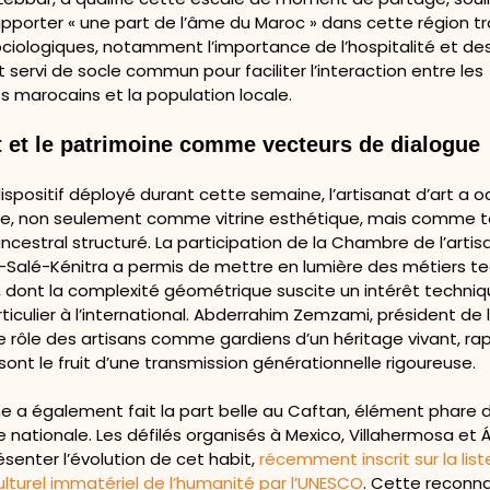
apporter « une part de l’âme du Maroc » dans cette région tr
ociologiques, notamment l’importance de l’hospitalité et des
nt servi de socle commun pour faciliter l’interaction entre les
s marocains et la population locale.
t et le patrimoine comme vecteurs de dialogue
spositif déployé durant cette semaine, l’artisanat d’art a 
le, non seulement comme vitrine esthétique, mais comme 
ancestral structuré. La participation de la Chambre de l’artis
-Salé-Kénitra a permis de mettre en lumière des métiers te
, dont la complexité géométrique suscite un intérêt techniq
rticulier à l’international. Abderrahim Zemzami, président de
 le rôle des artisans comme gardiens d’un héritage vivant, r
sont le fruit d’une transmission générationnelle rigoureuse.
 a également fait la part belle au Caftan, élément phare de
 nationale. Les défilés organisés à Mexico, Villahermosa et
senter l’évolution de cet habit,
récemment inscrit sur la list
lturel immatériel de l’humanité par l’UNESCO
. Cette reconn