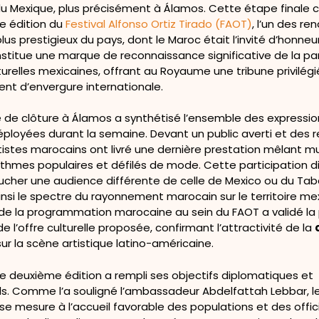
u Mexique, plus précisément à Álamos. Cette étape finale c
e édition du
Festival Alfonso Ortiz Tirado (FAOT)
, l’un des r
 plus prestigieux du pays, dont le Maroc était l’invité d’honneu
nstitue une marque de reconnaissance significative de la pa
turelles mexicaines, offrant au Royaume une tribune privilégi
nt d’envergure internationale.
 de clôture à Álamos a synthétisé l’ensemble des expressio
déployées durant la semaine. Devant un public averti et des
rtistes marocains ont livré une dernière prestation mêlant m
ythmes populaires et défilés de mode. Cette participation d
ucher une audience différente de celle de Mexico ou du Tab
insi le spectre du rayonnement marocain sur le territoire mex
n de la programmation marocaine au sein du FAOT a validé la
de l’offre culturelle proposée, confirmant l’attractivité de la
ur la scène artistique latino-américaine.
te deuxième édition a rempli ses objectifs diplomatiques et
s. Comme l’a souligné l’ambassadeur Abdelfattah Lebbar, l
se mesure à l’accueil favorable des populations et des offic