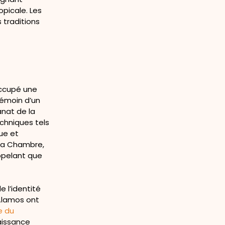
opicale. Les
 traditions
occupé une
témoin d’un
anat de la
chniques tels
ue et
 la Chambre,
appelant que
 l’identité
 Álamos ont
e du
aissance