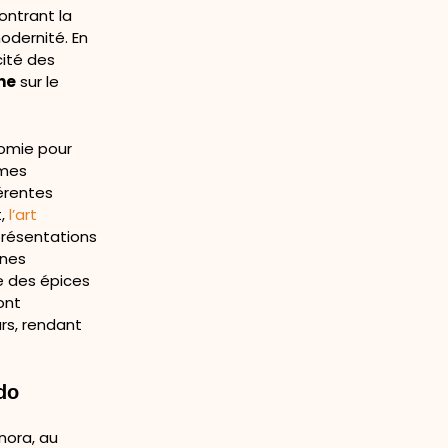
ontrant la
odernité. En
cité des
ne
sur le
nomie pour
hmes
férentes
,
l’art
présentations
ines
e des épices
ont
urs, rendant
ado
nora, au