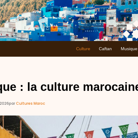
Culture
Caftan
Musique
ue : la culture marocain
/2026
par
Cultures Maroc