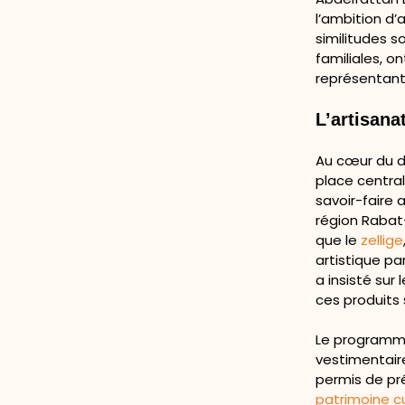
l’ambition d’
similitudes s
familiales, o
représentant
L’artisana
Au cœur du di
place centra
savoir-faire 
région Rabat
que le
zellige
artistique pa
a insisté sur
ces produits 
Le programme
vestimentaire
permis de pré
patrimoine cu