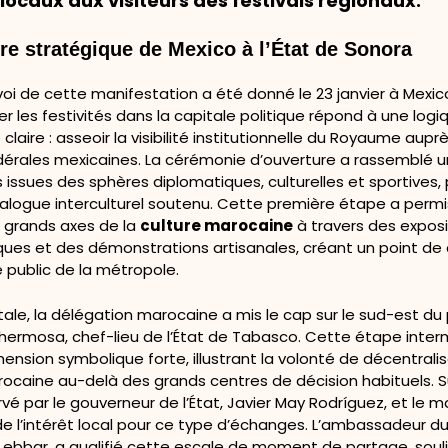
 locaux aux visiteurs des festivals régionaux.
ire stratégique de Mexico à l’État de Sonora
oi de cette manifestation a été donné le 23 janvier à Mexico
er les festivités dans la capitale politique répond à une logi
claire : asseoir la visibilité institutionnelle du Royaume aupr
dérales mexicaines. La cérémonie d’ouverture a rassemblé u
 issues des sphères diplomatiques, culturelles et sportives,
ialogue interculturel soutenu. Cette première étape a perm
s grands axes de la
culture marocaine
à travers des exposi
ues et des démonstrations artisanales, créant un point de
e public de la métropole.
tale, la délégation marocaine a mis le cap sur le sud-est du 
ahermosa, chef-lieu de l’État de Tabasco. Cette étape inter
ension symbolique forte, illustrant la volonté de décentralise
rocaine au-delà des grands centres de décision habituels. S
rvé par le gouverneur de l’État, Javier May Rodríguez, et le mai
e l’intérêt local pour ce type d’échanges. L’ambassadeur d
Lebbar, a qualifié cette escale de moment de partage, soul