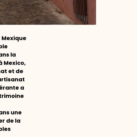
u Mexique
ple
ans la
à Mexico,
nat et de
artisanat
nérante a
atrimoine
dans une
er de la
bles