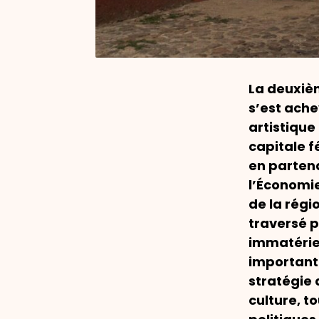
La deuxiè
s’est ache
artistique
capitale 
en partena
l’Économie
de la régi
traversé p
immatérie
importante
stratégie 
culture, t