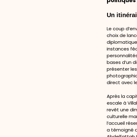
politiques
Un itinéra
Le coup d’env
choix de lanc
diplomatique 
instances fé
personnalités
bases d’un d
présenter le
photographiq
direct avec l
Après la capi
escale à Vill
revêt une dim
culturelle ma
l’accueil rése
a témoigné d
Abdelfattah 