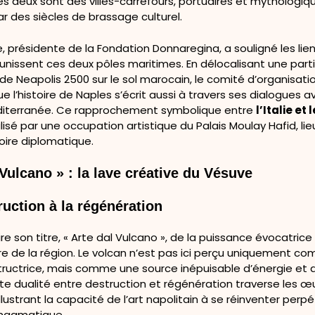
es deux sont des villes-carrefours, portuaires et mythologiq
r des siècles de brassage culturel.
 présidente de la Fondation Donnaregina, a souligné les lien
unissent ces deux pôles maritimes. En délocalisant une part
de Neapolis 2500 sur le sol marocain, le comité d’organisati
 l’histoire de Naples s’écrit aussi à travers ses dialogues av
éditerranée. Ce rapprochement symbolique entre
l’Italie et
lisé par une occupation artistique du Palais Moulay Hafid, l
oire diplomatique.
 Vulcano » : la lave créative du Vésuve
ruction à la régénération
tire son titre, « Arte dal Vulcano », de la puissance évocatric
ire de la région. Le volcan n’est pas ici perçu uniquement 
uctrice, mais comme une source inépuisable d’énergie et de
te dualité entre destruction et régénération traverse les œ
llustrant la capacité de l’art napolitain à se réinventer perp
 magmatique.