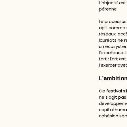
L’objectif est
pérenne.
Le processus 
agit comme un
réseaux, ac
lauréats ne r
un écosystème
l’excellence 
fort : l’art 
l’exercer ave
L’ambition
Ce festival s’
ne s’agit pas
développemen
capital humai
cohésion so