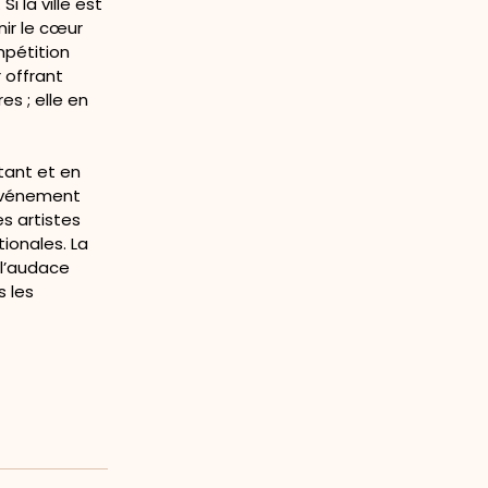
i la ville est
ir le cœur
mpétition
 offrant
s ; elle en
ntant et en
’événement
es artistes
ionales. La
ù l’audace
 les