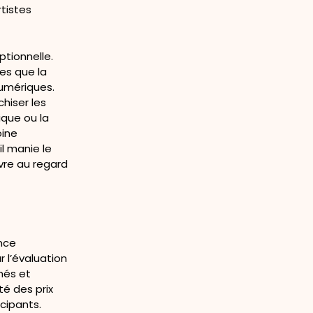
tistes
ptionnelle.
es que la
numériques.
hiser les
ique ou la
oine
l manie le
uvre au regard
ence
r l’évaluation
més et
té des prix
icipants.