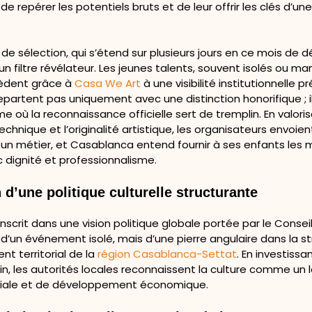
 de repérer les potentiels bruts et de leur offrir les clés d’une
de sélection, qui s’étend sur plusieurs jours en ce mois de
 filtre révélateur. Les jeunes talents, souvent isolés ou m
cèdent grâce à
Casa We Art
à une visibilité institutionnelle p
epartent pas uniquement avec une distinction honorifique ; i
 où la reconnaissance officielle sert de tremplin. En valori
technique et l’originalité artistique, les organisateurs envoien
est un métier, et Casablanca entend fournir à ses enfants le
c dignité et professionnalisme.
 d’une politique culturelle structurante
inscrit dans une vision politique globale portée par le Conseil de
 d’un événement isolé, mais d’une pierre angulaire dans la s
t territorial de la
région Casablanca-Settat
. En investissa
n, les autorités locales reconnaissent la culture comme un l
ciale et de développement économique.