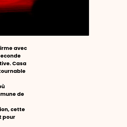
firme avec
 seconde
tive.
Casa
tournable
où
ommune de
on, cette
t pour