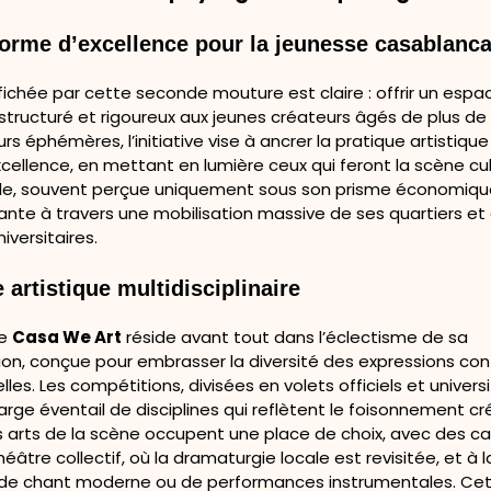
forme d’excellence pour la jeunesse casablanca
fichée par cette seconde mouture est claire : offrir un espa
structuré et rigoureux aux jeunes créateurs âgés de plus de 1
rs éphémères, l’initiative vise à ancrer la pratique artistiqu
cellence, en mettant en lumière ceux qui feront la scène cul
ille, souvent perçue uniquement sous son prisme économique,
ante à travers une mobilisation massive de ses quartiers et
niversitaires.
 artistique multidisciplinaire
de
Casa We Art
réside avant tout dans l’éclectisme de sa
n, conçue pour embrasser la diversité des expressions co
lles. Les compétitions, divisées en volets officiels et universi
arge éventail de disciplines qui reflètent le foisonnement cr
s arts de la scène occupent une place de choix, avec des c
éâtre collectif, où la dramaturgie locale est revisitée, et à 
se de chant moderne ou de performances instrumentales. Ce