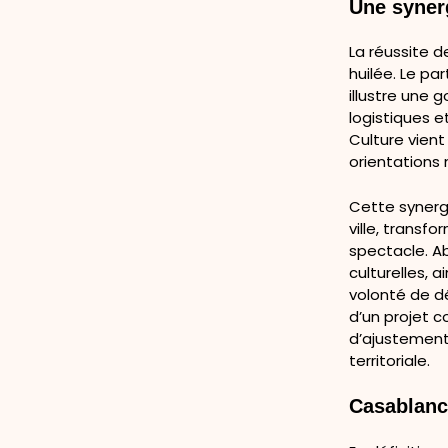
Une synerg
La réussite 
huilée. Le p
illustre une
logistiques e
Culture vient
orientations
Cette synerg
ville, transf
spectacle. Ab
culturelles, 
volonté de dé
d’un projet
d’ajustement
territoriale.
Casablanca