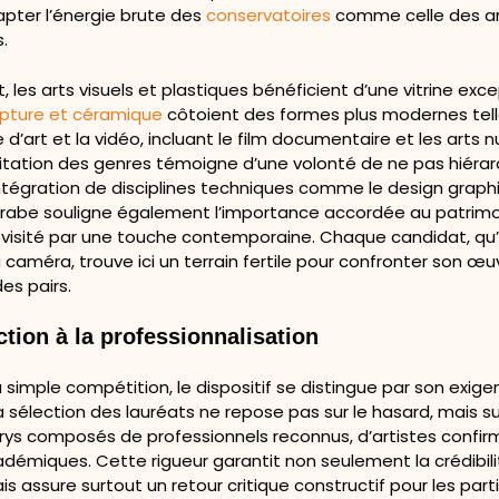
pter l’énergie brute des
conservatoires
comme celle des ar
.
, les arts visuels et plastiques bénéficient d’une vitrine exce
ulpture et céramique
côtoient des formes plus modernes tell
d’art et la vidéo, incluant le film documentaire et les arts 
tation des genres témoigne d’une volonté de ne pas hiérarc
intégration de disciplines techniques comme le design graph
 arabe souligne également l’importance accordée au patrim
evisité par une touche contemporaine. Chaque candidat, qu’i
 caméra, trouve ici un terrain fertile pour confronter son œ
des pairs.
ction à la professionnalisation
 simple compétition, le dispositif se distingue par son exig
La sélection des lauréats ne repose pas sur le hasard, mais su
urys composés de professionnels reconnus, d’artistes confir
démiques. Cette rigueur garantit non seulement la crédibili
s assure surtout un retour critique constructif pour les part