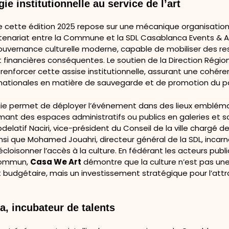
ie institutionnelle au service de l’art
de cette édition 2025 repose sur une mécanique organisation
artenariat entre la Commune et la SDL Casablanca Events & 
 gouvernance culturelle moderne, capable de mobiliser des r
t financières conséquentes. Le soutien de la Direction Régio
 renforcer cette assise institutionnelle, assurant une cohér
 nationales en matière de sauvegarde et de promotion du p
ie permet de déployer l’événement dans des lieux embléma
ormant des espaces administratifs ou publics en galeries et 
delatif Naciri, vice-président du Conseil de la ville chargé de
ainsi que Mohamed Jouahri, directeur général de la SDL, incar
cloisonner l’accès à la culture. En fédérant les acteurs publ
 commun,
Casa We Art
démontre que la culture n’est pas une
 budgétaire, mais un investissement stratégique pour l’attr
, incubateur de talents