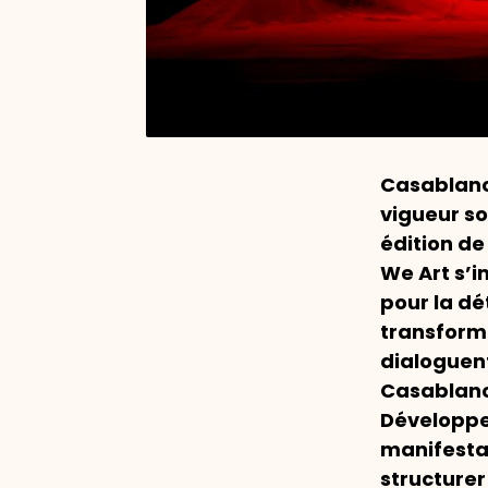
Casablanc
vigueur so
édition de
We Art
s’i
pour la dé
transforma
dialoguen
Casablanca
Développe
manifesta
structurer