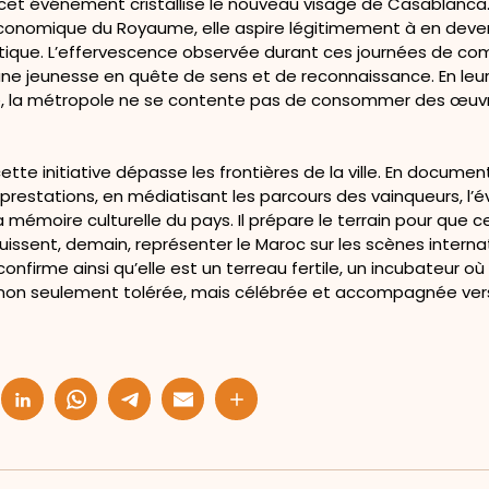
, cet événement cristallise le nouveau visage de Casablanca. S
onomique du Royaume, elle aspire légitimement à en deven
stique. L’effervescence observée durant ces journées de co
ne jeunesse en quête de sens et de reconnaissance. En leur
e, la métropole ne se contente pas de consommer des œuvre
ette initiative dépasse les frontières de la ville. En docume
 prestations, en médiatisant les parcours des vainqueurs, l
a mémoire culturelle du pays. Il prépare le terrain pour que c
ssent, demain, représenter le Maroc sur les scènes internat
 confirme ainsi qu’elle est un terreau fertile, un incubateur o
 non seulement tolérée, mais célébrée et accompagnée vers