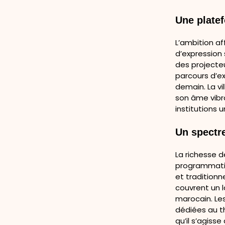
Une plate
L’ambition af
d’expression 
des projecteu
parcours d’ex
demain. La v
son âme vibr
institutions u
Un spectre
La richesse 
programmatio
et traditionne
couvrent un l
marocain. Le
dédiées au th
qu’il s’agis