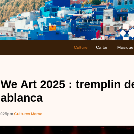
Culture
Caftan
Musique
We Art 2025 : tremplin d
sablanca
2025
par
Cultures Maroc