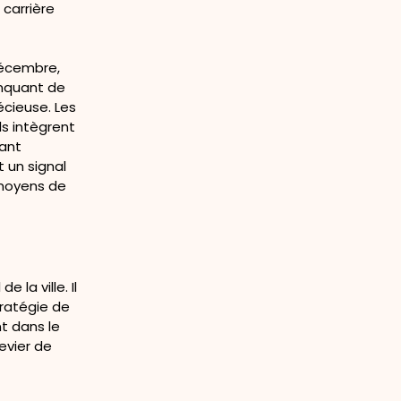
 carrière
 décembre,
anquant de
récieuse. Les
ls intègrent
sant
t un signal
s moyens de
 la ville. Il
tratégie de
nt dans le
evier de