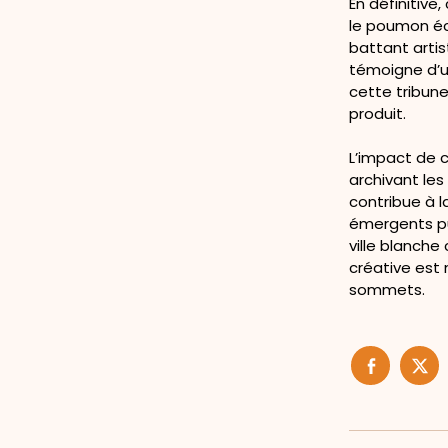
En définitive
le poumon éc
battant arti
témoigne d’u
cette tribun
produit.
L’impact de c
archivant les
contribue à l
émergents pui
ville blanche
créative est
sommets.