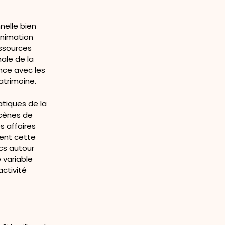
nelle bien
Animation
essources
nale de la
ence avec les
atrimoine.
tiques de la
scènes de
s affaires
nent cette
ics autour
 variable
activité