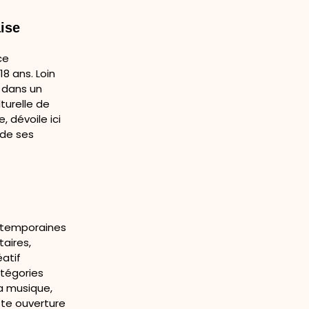
ise
ce
8 ans. Loin
e dans un
turelle de
 dévoile ici
 de ses
ntemporaines
taires,
éatif
atégories
la musique,
tte ouverture