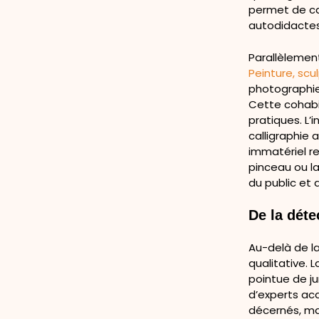
permet de ca
autodidactes
Parallèlement
Peinture, sc
photographie 
Cette cohabi
pratiques. L’
calligraphie
immatériel r
pinceau ou la
du public et 
De la déte
Au-delà de la
qualitative. 
pointue de j
d’experts aca
décernés, mai